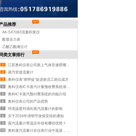
产品推荐
AK-SX7083流量积算仪
数显压力表
乙酸乙酯液位计
同类文章排行
江苏奥科仪表公司新上气体音速喷嘴标定装置试机成功
蒸汽管道流量计
奥科仪表“师带徒”促进新员工岗位成才
奥科仪表IC卡蒸汽计量预收费系统湖南益阳安装纪实
奥科IC卡蒸汽预付费系统的功能介绍
奥科仪表公司的产品优势
环境温度对涡街蒸汽流量计的影响
关于2018年清明节放假安排的通知
蒸汽流量计带温压补偿有哪些优势？
奥科蒸汽流量计在仪表行业中遥遥，获得大量认可