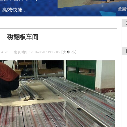
磁翻板车间
4126
发表时间：2016-06-07 19:12:05【
大
中
小
】