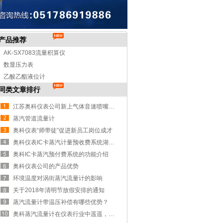
产品推荐
AK-SX7083流量积算仪
数显压力表
乙酸乙酯液位计
同类文章排行
江苏奥科仪表公司新上气体音速喷嘴标定装置试机成功
蒸汽管道流量计
奥科仪表“师带徒”促进新员工岗位成才
奥科仪表IC卡蒸汽计量预收费系统湖南益阳安装纪实
奥科IC卡蒸汽预付费系统的功能介绍
奥科仪表公司的产品优势
环境温度对涡街蒸汽流量计的影响
关于2018年清明节放假安排的通知
蒸汽流量计带温压补偿有哪些优势？
奥科蒸汽流量计在仪表行业中遥遥，获得大量认可