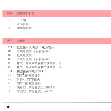
代号
隔离膜片材质
2
316L
钢
3
哈氏合金C
4
蒙耐尔合金
代号
选用件
M3
数显指示表 4位LCD数字显示
B1
管装弯支架 （安装管φ60）
B2
板装弯支架
B3
管装平支架 （安装管φ60）
D1
排气／排液阀装在容室侧面的上部
D2
排气／排液阀装在容室侧面的下部
不注
椭圆接头内螺纹NPT
C
1
NPT
外螺纹接头
C
2
M20×1.5丁字接头
C3
NPT
外螺纹接头
d
隔爆型，防爆标志ExdⅡBT4-6
I
本安型，防爆标志ExiaⅡCT5