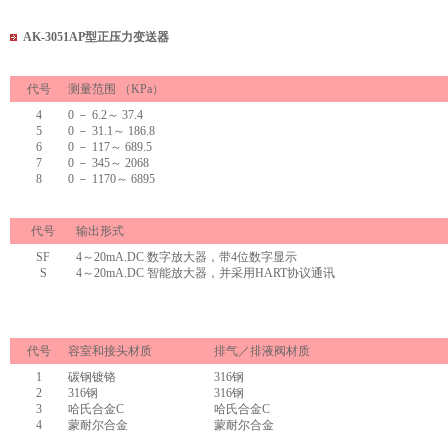
AK-3051AP
型正压力变送器
代号
测量范围 （KPa）
4
0 － 6.2～ 37.4
5
0 － 31.1～ 186.8
6
0 － 117～ 689.5
7
0 － 345～ 2068
8
0 － 1170～ 6895
代号
输出形式
SF
4～20mA.DC 数字放大器，带4位数字显示
S
4～20mA.DC 智能放大器，并采用HART协议通讯
代号
容室和接头材质
排气／排液阀材质
1
碳钢镀铬
316钢
2
316钢
316钢
3
哈氏合金C
哈氏合金C
4
蒙耐尔合金
蒙耐尔合金