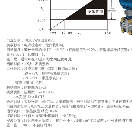
电源影响：<0.005%输出量程/V
负载影响：电源稳定时，无负载影响。
测量精度：调校量程的±0.1%，±0.2% （标配精度为±0.2%，若选择其他精度
量 程 比：1：100或1：10
阻 尼：通常可在0.1至16秒之间任意可调。
启动时间：<2秒，不需预热
工作环境：环境温度 -29～
93℃
（模拟放大器）
-29～
75℃
（数字/智能放大器）
-29～
65℃
（带显示表头）
环境湿度 0～95%
防护特性：防护能力 IP65
防爆类型：隔爆型 Exd II BT4-6
本安型 Exia II CT5
静压影响：零位误差：±0.5%zui大量程限值，对于32MPa在管道压力下通过调零
电磁辐射影响：0.05%zui大量程值，接受辐射频率27～500MHz，试验场强3V/m
指示表(%)：液晶数显 精度±0.2%
振动影响：任何方向200Hz振动时，±0.05%/g。
安装位置：膜片未垂直安装，可能产生小于0.24KPa的零点误差，但可通过调零
重 量：
3.9Kg
（不包括附件）