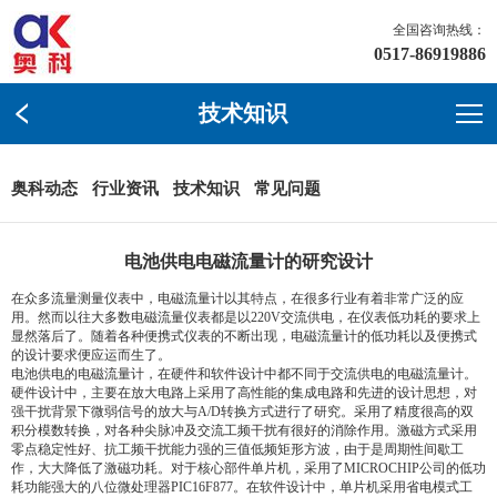
全国咨询热线：
0517-86919886
技术知识
奥科动态
行业资讯
技术知识
常见问题
电池供电电磁流量计的研究设计
在众多流量测量仪表中，电磁流量计以其特点，在很多行业有着非常广泛的应
用。然而以往大多数电磁流量仪表都是以220V交流供电，在仪表低功耗的要求上
显然落后了。随着各种便携式仪表的不断出现，电磁流量计的低功耗以及便携式
的设计要求便应运而生了。
电池供电的电磁流量计，在硬件和软件设计中都不同于交流供电的电磁流量计。
硬件设计中，主要在放大电路上采用了高性能的集成电路和先进的设计思想，对
强干扰背景下微弱信号的放大与A/D转换方式进行了研究。采用了精度很高的双
积分模数转换，对各种尖脉冲及交流工频干扰有很好的消除作用。激磁方式采用
零点稳定性好、抗工频干扰能力强的三值低频矩形方波，由于是周期性间歇工
作，大大降低了激磁功耗。对于核心部件单片机，采用了MICROCHIP公司的低功
耗功能强大的八位微处理器PIC16F877。在软件设计中，单片机采用省电模式工